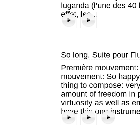
luganda (l’une des 40 
effet, les...
So long. Suite pour Fl
Première mouvement: 
mouvement: So happy. 
thing to compose: very
Deuxième mouvement : Ekibuzo (La questi
Troisième mouvement : Myzel me
amount of freedom in p
virtuosity as well as e
have this one instrumen