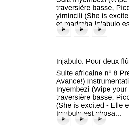
Deuxième Mouvement: Karungi - Première á
traversière basse, Pi
yimincili (She is excit
et marimba Injabulo est
Injabulo. Pour deux flû
Suite africaine n° 8 
Avance!) Instrumentati
Inyembezi (Wipe your t
Premier mouvement : Hambela phambili (Mo
Deuxième mouvement : Sula Inye
Troisième mouvement :
traversière basse, Pi
(She is excited - Elle 
Injabulo est xhosa...