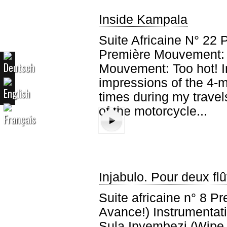
Inside Kampala
Suite Africaine N° 22 Po
Première Mouvement:
Mouvement: Too hot! I
Première mouvement: So kind. (Flûte: Kat
Deuxième mouvement: So sad. (
Troisième mouvement:
impressions of the 4-m
times during my travel
of the motorcycle...
Injabulo. Pour deux fl
Suite africaine n° 8 
Avance!) Instrumentati
Sula Inyembezi (Wipe y