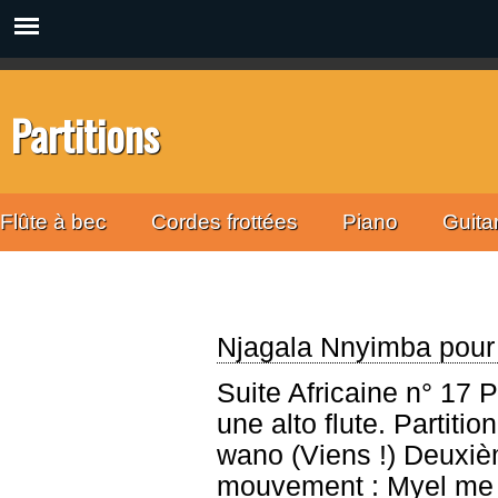
Partitions
Flûte à bec
Cordes frottées
Piano
Guita
Njagala Nnyimba pour q
Suite Africaine n° 17 P
une alto flute. Partiti
wano (Viens !) Deuxiè
mouvement : Myel me 