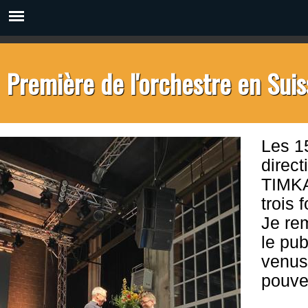
Première de l'orchestre en Suis
Les 15
direc
TIMKA
trois 
Je rem
le pu
venus
pouvez