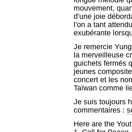
mouvement, quant à
d'une joie débord
l'on a tant attend
exubérante lorsqu
Je remercie Yung
la merveilleuse c
guichets fermés 
jeunes compositeu
concert et les no
Taïwan comme lieu
Je suis toujours 
commentaires :
s
Here are the You