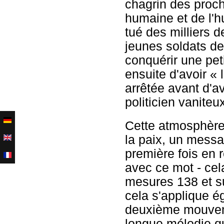
chagrin des proch
humaine et de l'
tué des milliers d
jeunes soldats de
conquérir une peti
ensuite d'avoir « 
arrêtée avant d'a
politicien vaniteu
Cette atmosphère
la paix, un messag
première fois en r
avec ce mot - cela
mesures 138 et su
cela s'applique é
deuxième mouveme
longue mélodie qu