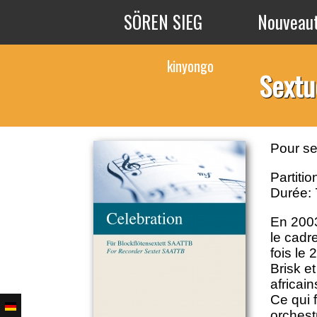
Aller au contenu principal
SÖREN SIEG
Nouveau
kinyongo
Sextu
Pour se
Partitio
Durée: 
En 2003
le cadre
fois le
Brisk e
africain
Ce qui 
orchest