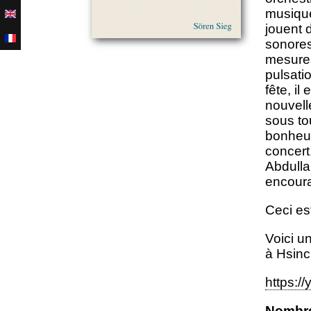
musique
jouent 
sonores
mesures
pulsati
fête, il
nouvell
sous to
bonheur
concert
Abdulla
encoura
Ceci es
Voici u
à Hsinc
https:/
Nombre