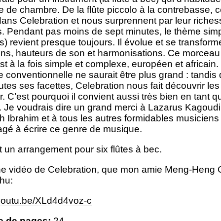
 de chambre. De la flûte piccolo à la contrebasse, ce
dans Celebration et nous surprennent par leur riches
. Pendant pas moins de sept minutes, le thème simpl
) revient presque toujours. Il évolue et se transforme,
ons, hauteurs de son et harmonisations. Ce morceau 
 est à la fois simple et complexe, européen et africai
e conventionnelle ne saurait être plus grand : tandis 
utes ses facettes, Celebration nous fait découvrir les
. C’est pourquoi il convient aussi très bien en tant q
. Je voudrais dire un grand merci à Lazarus Kagoudi
h Ibrahim et à tous les autres formidables musiciens a
gé à écrire ce genre de musique.
t un arrangement pour six flûtes à bec.
ne vidéo de Celebration, que mon amie Meng-Heng C
hu:
/youtu.be/XLd4d4voz-c
 de pages:
24