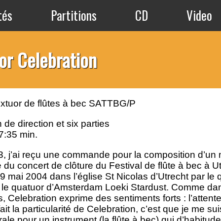
tés
Partitions
CD
Video
or Celebration
xtuor de flûtes à bec SATTBG/P
n de direction et six parties
7:35 min.
, j’ai reçu une commande pour la composition d’un 
 du concert de clôture du Festival de flûte à bec à Ut
 29 mai 2004 dans l’église St Nicolas d’Utrecht par l
t le quatuor d’Amsterdam Loeki Stardust. Comme 
s, Celebration exprime des sentiments forts : l’attente
fait la particularité de Celebration, c’est que je me s
rale pour un instrument (la flûte à bec) qui d’habitud