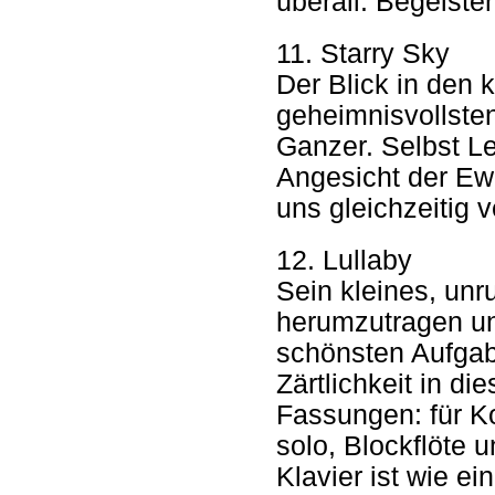
überall: Begeister
11. Starry Sky
Der Blick in den 
geheimnisvollsten
Ganzer. Selbst L
Angesicht der Ew
uns gleichzeitig 
12. Lullaby
Sein kleines, un
herumzutragen und
schönsten Aufgabe
Zärtlichkeit in d
Fassungen: für Ko
solo, Blockflöte 
Klavier ist wie e