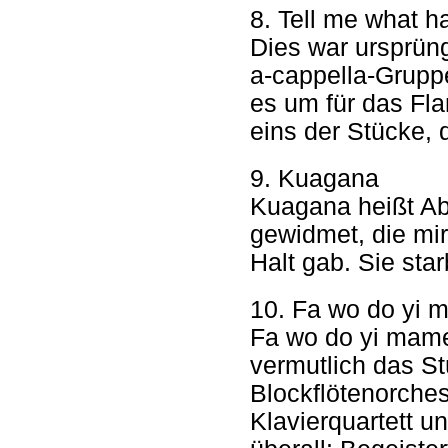
8. Tell me what h
Dies war ursprün
a-cappella-Gruppe
es um für das Fla
eins der Stücke,
9. Kuagana
Kuagana heißt Ab
gewidmet, die mi
Halt gab. Sie star
10. Fa wo do yi
Fa wo do yi mame
vermutlich das St
Blockflötenorches
Klavierquartett un