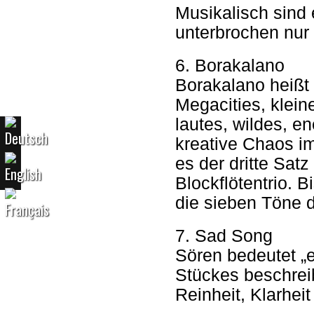
Musikalisch sind 
unterbrochen nur
6. Borakalano
Borakalano heißt M
Megacities, klein
lautes, wildes, 
kreative Chaos i
es der dritte Satz
Blockflötentrio. 
die sieben Töne d
7. Sad Song
Sören bedeutet „e
Stückes beschreib
Reinheit, Klarhe