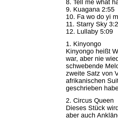
8. Tell me what h
9. Kuagana 2:55
10. Fa wo do yi 
11. Starry Sky 3:
12. Lullaby 5:09
1. Kinyongo
Kinyongo heißt W
war, aber nie wied
schwebende Melod
zweite Satz von 
afrikanischen Sui
geschrieben habe
2. Circus Queen
Dieses Stück wir
aber auch Anklän