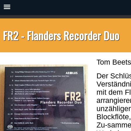
FR2 - Flanders Recorder Duo
Tom Beets
Der Schlüs
Verständni
mit dem Fl
arrangiere
unzählige
Blockflöte
Zu-sammen