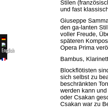
Stilen (französisc
und fast klassisch
Giuseppe Sammart
den ga-lanten Sti
voller Freude, Üb
späteren Komposi
Opera Prima veröf
Bambus, Klarinet
Blockflötisten si
sich selbst zu be
beschränkten Tonu
werden kann und 
oder Csakan gesch
Csakan war zu Be