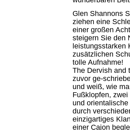
Glen Shannons Sli
ziehen eine Schl
einer großen Ach
steigern Sie den 
leistungsstarken
zusätzlichen Schu
tolle Aufnahme!
The Dervish and t
zuvor ge-schrieben
und weiß, wie man
Fußklopfen, zwei 
und orientalische
durch verschieden
einzigartiges Kla
einer Cajon begle