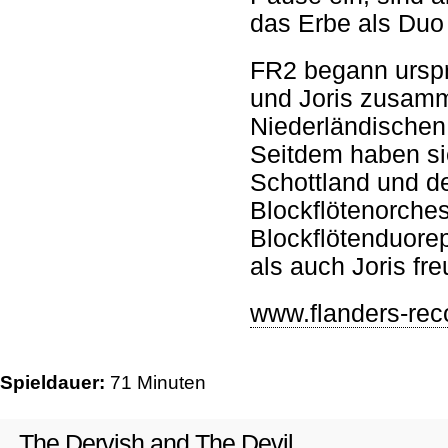
das Erbe als Duo
FR2 begann urspr
und Joris zusamm
Niederländischen 
Seitdem haben si
Schottland und d
Blockflötenorche
Blockflötenduore
als auch Joris fr
www.flanders-rec
Spieldauer:
71 Minuten
The Dervish and The Devil