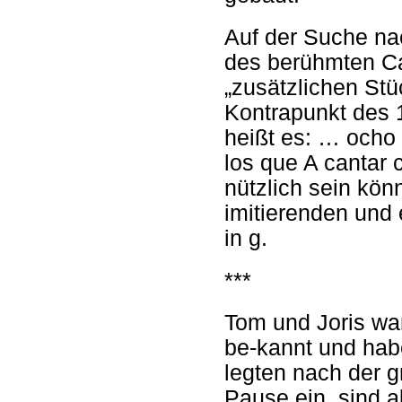
Auf der Suche nac
des berühmten Ca
„zusätzlichen Stü
Kontrapunkt des 1
heißt es: … ocho
los que A cantar 
nützlich sein kön
imitierenden und 
in g.
***
Tom und Joris war
be-kannt und hab
legten nach der 
Pause ein, sind ab