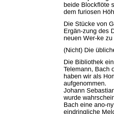
beide Blockflöte 
dem furiosen Hö
Die Stücke von Gl
Ergän-zung des Du
neuen Wer-ke zu 
(Nicht) Die üblic
Die Bibliothek ei
Telemann, Bach o
haben wir als Ho
aufgenommen.
Johann Sebastian
wurde wahrschein
Bach eine ano-ny
eindringliche Mel