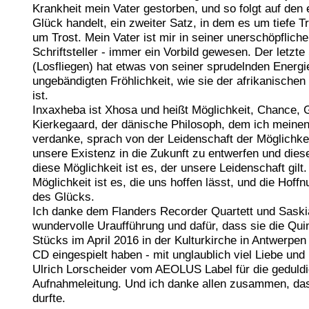
Krankheit mein Vater gestorben, und so folgt auf den
Glück handelt, ein zweiter Satz, in dem es um tiefe T
um Trost. Mein Vater ist mir in seiner unerschöpflichen
Schriftsteller - immer ein Vorbild gewesen. Der letzt
(Losfliegen) hat etwas von seiner sprudelnden Energi
ungebändigten Fröhlichkeit, wie sie der afrikanischen
ist.
Inxaxheba ist Xhosa und heißt Möglichkeit, Chance, 
Kierkegaard, der dänische Philosoph, dem ich mein
verdanke, sprach von der Leidenschaft der Möglichkei
unsere Existenz in die Zukunft zu entwerfen und dies
diese Möglichkeit ist es, der unsere Leidenschaft gilt
Möglichkeit ist es, die uns hoffen lässt, und die Hoff
des Glücks.
Ich danke dem Flanders Recorder Quartett und Saskia
wundervolle Uraufführung und dafür, dass sie die Qui
Stücks im April 2016 in der Kulturkirche in Antwerpen
CD eingespielt haben - mit unglaublich viel Liebe und
Ulrich Lorscheider vom AEOLUS Label für die geduldi
Aufnahmeleitung. Und ich danke allen zusammen, das
durfte.