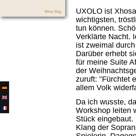
UXOLO ist Xhosa 
wichtigsten, trös
tun können. Schön
Verklärte Nacht.
ist zweimal durch 
Darüber erhebt s
für meine Suite A
der Weihnachtsge
zuruft: "Fürchtet
allem Volk wider
Da ich wusste, d
Workshop leiten w
Stück eingebaut. I
Klang der Soprani
Spielerin. Dageg