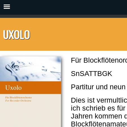
UXOLO
Für Blockflötenor
SnSATTBGK
Partitur und neu
Dies ist vermultl
ich schrieb es für
Jahren kommen do
Blockflötenamat