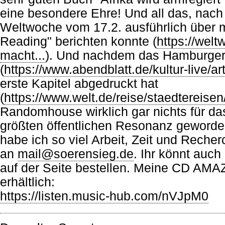
eine besondere Ehre! Und all das, nach
Weltwoche vom 17.2. ausführlich über 
Reading" berichten konnte (
https://welt
macht...
). Und nachdem das Hamburger A
(
https://www.abendblatt.de/kultur-live/ar
erste Kapitel abgedruckt hat
(
https://www.welt.de/reise/staedtereise
Randomhouse wirklich gar nichts für da
größten öffentlichen Resonanz geworden
habe ich so viel Arbeit, Zeit und Reche
an
mail@soerensieg.de
. Ihr könnt au
auf der Seite bestellen. Meine CD AMA
erhältlich:
https://listen.music-hub.com/nVJpM0