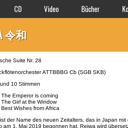
CD
Video
Bücher
K
WA 令和
ische Suite Nr. 28
ockflötenorchester ATTBBBG Cb (SGB SKB)
r und 10 Stimmen
: The Emperor is coming
: The Girl at the Window
: Best Wishes from Africa
st der Name des neuen Zeitalters, das in Japan mi
o am 1. Mai 2019 begonnen hat. Reiwa wird überset