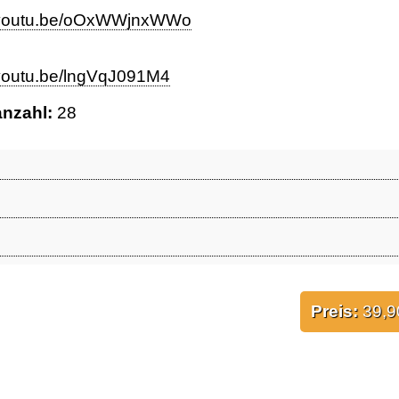
//youtu.be/oOxWWjnxWWo
/youtu.be/lngVqJ091M4
anzahl:
28
Preis:
39,9