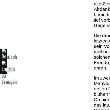
alte Ze
Abdanku
beeindr
tief ve
Gegensä
Die dre
letzten 
sein Vo
mich in
solchen
Freude,
ehren.
Im zwei
Manyous
ersten 
blühen 
Orchide
das las