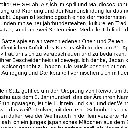
italter HEISEI ab. Als ich im April und Mai dieses J
ng und Krönung und der Namensfindung für das neue 
uckt. Japan ist technologisch eines der modernsten 
rbunden mit seiner jahrhundertealten, kulturellen Trad
tze, sondern zwei Seiten einer Medaille. Ich finde d
i Sätze spielen an verschiedenen Orten und Zeiten.
öffentlichen Auftritt des Kaisers Akihito, der am 30. 
lk trat, um sich zu verabschieden und zu bedanken. 
 ihrer Bescheidenheit tief bewegt. Ich denke, Japan 
 Kaiser gehabt zu haben. Die Musik beschreibt den M
 Aufregung und Dankbarkeit vermischen sich mit d
ten Satz geht es um den Ursprung von Reiwa, um d
hu aus dem 8. Jahrhundert, das der Ära ihren Nam
Frühlingstagen, ist die Luft rein und klar, und der 
wie das weiße Pulver, mit dem eine Schönheit sich v
en duften wie der Weihrauch in der fein verzierte H
, sah ich ein junges japanisches Mädchen aus dem 8