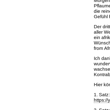
Morgen 
Pflaume
die rei
Gefühl 
Der dri
aller W
ein afr
Wünsche
from Af
Ich dan
wunderv
wachsen
Kontrab
Hier kö
1. Satz:
https: