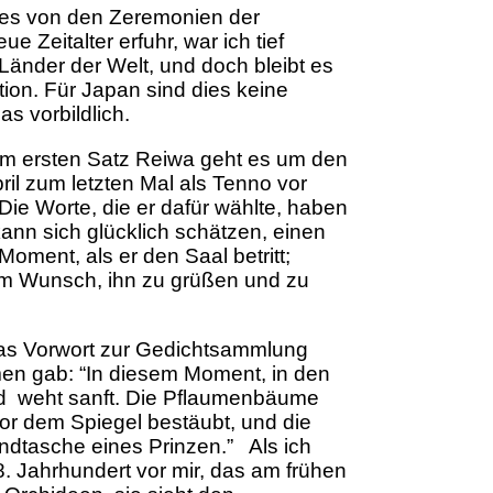
ahres von den Zeremonien der
Zeitalter erfuhr, war ich tief
Länder der Welt, und doch bleibt es
ition. Für Japan sind dies keine
as vorbildlich.
 Im ersten Satz Reiwa geht es um den
April zum letzten Mal als Tenno vor
Die Worte, die er dafür wählte, haben
kann sich glücklich schätzen, einen
oment, als er den Saal betritt;
em Wunsch, ihn zu grüßen und zu
as Vorwort zur Gedichtsammlung
en gab: “In diesem Moment, in den
Wind weht sanft. Die Pflaumenbäume
or dem Spiegel bestäubt, und die
andtasche eines Prinzen.” Als ich
. Jahrhundert vor mir, das am frühen