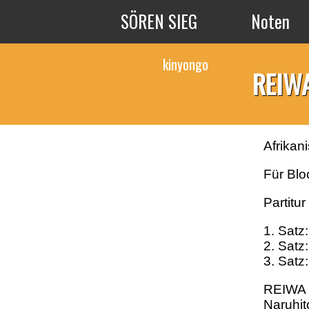
Direkt zum Inhalt
SÖREN SIEG
Noten
kinyongo
REI
Afrikan
Für Bl
Partitu
1. Satz
2. Satz
3. Satz
REIWA i
Naruhit