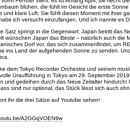
vorm Fenster steht, es ist Anfang April, sie riecht di
nbaum blühen, die fühlt im Gesicht die erste Sonne
ne und klare Luft. Sie fühlt diesen Moment mit ihrer
habe ich versucht einzufangen. Und ich nannte es
tte Satz springt in die Gegenwart: Japan betritt das
elt wünschen Japan das Beste – natürlich auch die Men
ikanisches Dorf vor, das sich zusammenfindet, um R
 ins Land der aufgehenden Sonne zu senden. Und 
rica.
ke dem Tokyo Recorder Orchestra und seinem musika
olle Uraufführung in Tokyo am 29. September 2019
 und gedeihen durch das Neue Zeitalter hindurch!
ass sind nur optional, das Stück lässt sich auch ohn
nnt Ihr die drei Sätze auf Youtube sehen!
//youtu.be/A2GGqVOEN9w