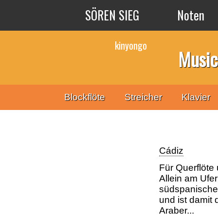
Direkt zum Inhalt
SÖREN SIEG
Noten
kinyongo
Music
Blockflöte
Streicher
Klavier
Cádiz
Für Querflöte
Allein am Ufe
südspanischen
und ist damit
Araber...