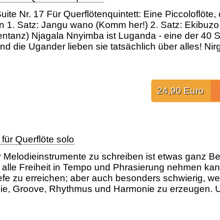
ite Nr. 17 Für Querflötenquintett: Eine Piccoloflöte, d
 1. Satz: Jangu wano (Komm her!) 2. Satz: Ekibuzo
entanz) Njagala Nnyimba ist Luganda - eine der 40 
nd die Ugander lieben sie tatsächlich über alles! Ni
24,90 Euro
 für Querflöte solo
r Melodieinstrumente zu schreiben ist etwas ganz B
ch alle Freiheit in Tempo und Phrasierung nehmen kan
efe zu erreichen; aber auch besonders schwierig, we
ie, Groove, Rhythmus und Harmonie zu erzeugen. Un
atz: Myzel me yom cwinyi (Freudentanz)