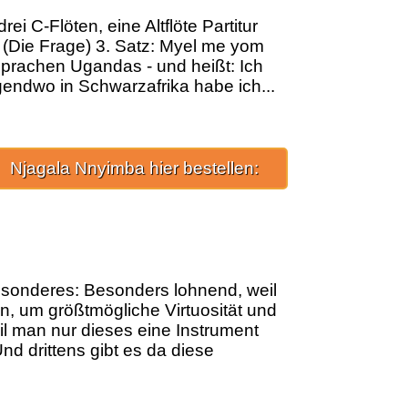
rei C-Flöten, eine Altflöte Partitur
 (Die Frage) 3. Satz: Myel me yom
Sprachen Ugandas - und heißt: Ich
rgendwo in Schwarzafrika habe ich...
Njagala Nnyimba hier bestellen:
esonderes: Besonders lohnend, weil
n, um größtmögliche Virtuosität und
il man nur dieses eine Instrument
d drittens gibt es da diese