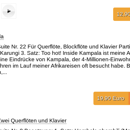
12,9
la
uite Nr. 22 Für Querflöte, Blockflöte und Klavier Par
Karungi 3. Satz: Too hot! Inside Kampala ist meine A
ine Eindrücke von Kampala, der 4-Millionen-Einwohn
ahren im Lauf meiner Afrikareisen oft besucht habe.
...
aufführung in Porto, Flöte: Katharine Rawdon)
So sad (Uraufführung in Porto, Flöte: Katharine Rawdon)
3. Satz: So happy (Uraufführung in Porto, Flöte: Katharine Rawdon)
19,90 Euro
Zwei Querflöten und Klavier