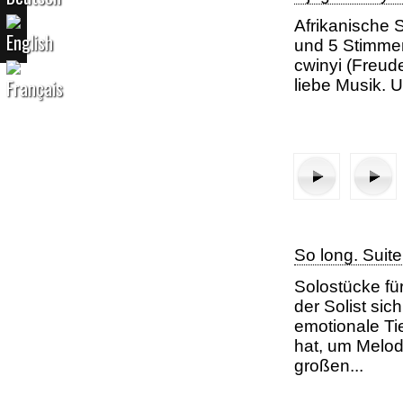
Afrikanische Su
und 5 Stimmen
cwinyi (Freud
liebe Musik. U
So long. Suite
Solostücke fü
der Solist si
emotionale Ti
hat, um Melod
großen...
2. Satz: Ekibuzo
Dritter S