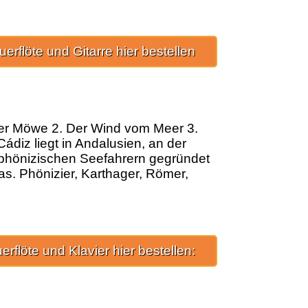
uerflöte und Gitarre hier bestellen
 der Möwe 2. Der Wind vom Meer 3.
ádiz liegt in Andalusien, an der
 phönizischen Seefahrern gegründet
s. Phönizier, Karthager, Römer,
erflöte und Klavier hier bestellen: