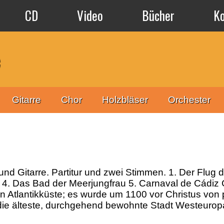
CD
Video
Bücher
K
Gitarre
Chor
Holzbläser
Orchester
 und Gitarre. Partitur und zwei Stimmen. 1. Der Flu
r 4. Das Bad der Meerjungfrau 5. Carnaval de Cádiz C
 Atlantikküste; es wurde um 1100 vor Christus von
 die älteste, durchgehend bewohnte Stadt Westeuropa