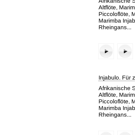
Afrikanische S
Altflöte, Mari
Piccoloflöte, 
Marimba Injabu
Rheingans...
2. Satz: Karungi - U
Injabulo. Für
Afrikanische S
Altflöte, Mari
Piccoloflöte, 
Marimba Injabu
Rheingans...
Erster Satz: Hambel
Zweiter S