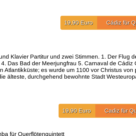
19,90 Euro
Cádiz für Q
 und Klavier Partitur und zwei Stimmen. 1. Der Flug
r 4. Das Bad der Meerjungfrau 5. Carnaval de Cádiz C
 Atlantikküste; es wurde um 1100 vor Christus von
 die älteste, durchgehend bewohnte Stadt Westeuropa
19,90 Euro
Cadiz für Qu
ba für Querflötenquintett