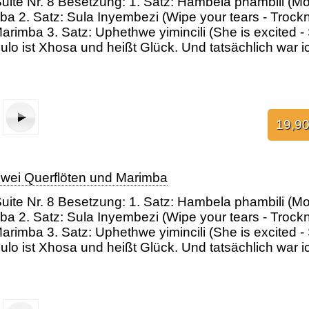
uite Nr. 8 Besetzung: 1. Satz: Hambela phambili (Mo
mba 2. Satz: Sula Inyembezi (Wipe your tears - Trock
Marimba 3. Satz: Uphethwe yimincili (She is excited -
lo ist Xhosa und heißt Glück. Und tatsächlich war ic
A in Mumbai 2018 (Katharine Rawdon, António Carrilho, Raj Bhimani)
19,90
 zwei Querflöten und Marimba
uite Nr. 8 Besetzung: 1. Satz: Hambela phambili (Mo
mba 2. Satz: Sula Inyembezi (Wipe your tears - Trock
Marimba 3. Satz: Uphethwe yimincili (She is excited -
lo ist Xhosa und heißt Glück. Und tatsächlich war ic
a Phambili (Geh voran!)
atz: Sula Inyambezi (Trockne deine Tränen)
Dritter Satz: Uphethwe yimincili (Sie ist aufgeregt)