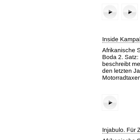
Inside Kampa
Afrikanische S
Boda 2. Satz: 
beschreibt me
den letzten J
Motorradtaxen,
1. Satz: So kind (Ur
2. Satz: 
Injabulo. Für 