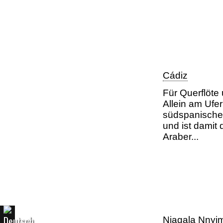
Cádiz
Für Querflöte
Allein am Ufe
südspanischen
und ist damit
Araber...
Njagala Nnyim