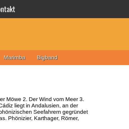
ontakt
Marimba
Bigband
g der Möwe 2. Der Wind vom Meer 3.
ádiz liegt in Andalusien, an der
 phönizischen Seefahrern gegründet
s. Phönizier, Karthager, Römer,